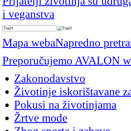
Prijatelji životinja su udru
i veganstva
Mapa weba
Napredno pretra
Preporučujemo AVALON we
Zakonodavstvo
Životinje iskorištavane z
Pokusi na životinjama
Žrtve mode
Zbog sporta i zabave