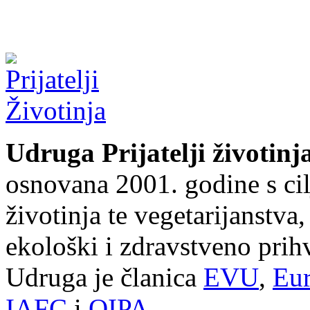
Udruga Prijatelji životinj
osnovana 2001. godine s cil
životinja te vegetarijanstva
ekološki i zdravstveno prihv
Udruga je članica
EVU
,
Eur
IAFC
i
OIPA
.