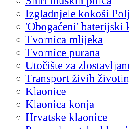
Smrt muških pilića
Izgladnjele kokoši Pol
'Obogaćeni' baterijski 
Tvornica mlijeka
Tvornice purana
Utočište za zlostavljan
Transport živih životin
Klaonice
Klaonica konja
Hrvatske klaonice