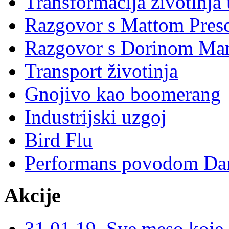
Transformacija životinja
Razgovor s Mattom Pres
Razgovor s Dorinom Ma
Transport životinja
Gnojivo kao boomerang
Industrijski uzgoj
Bird Flu
Performans povodom Dana
Akcije
31.01.19. Sve meso koje 