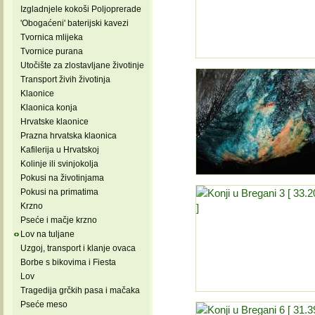
Izgladnjele kokoši Poljoprerade
'Obogaćeni' baterijski kavezi
Tvornica mlijeka
Tvornice purana
Utočište za zlostavljane životinje
Transport živih životinja
Klaonice
Klaonica konja
Hrvatske klaonice
Prazna hrvatska klaonica
Kafilerija u Hrvatskoj
Kolinje ili svinjokolja
Pokusi na životinjama
Pokusi na primatima
Krzno
Pseće i mačje krzno
Lov na tuljane
Uzgoj, transport i klanje ovaca
Borbe s bikovima i Fiesta
Lov
Tragedija grčkih pasa i mačaka
Pseće meso