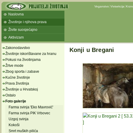
Veganstvo
Vivisekcija
Krzn
Naslovna
Životinje i njihova prava
Živite suosjećajno
Aktivizam
Zakonodavstvo
Konji u Bregani
Životinje iskorištavane za hranu
Pokusi na životinjama
Žrtve mode
Zbog sporta i zabave
Kućne životinje
Prava životinja
Životinje u Hrvatskoj
Ostalo
Foto galerije
Farma svinja 'Eko Mavrović'
Farma svinja PIK Vrbovec
Uzgoj svinja
Kokoši
Smrt muških pilića