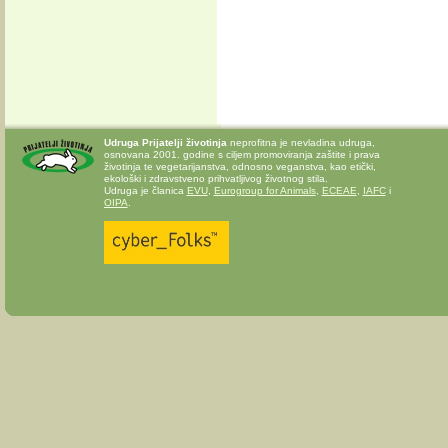
Udruga Prijatelji životinja
neprofitna je nevladina udruga,
osnovana 2001. godine s ciljem promoviranja zaštite i prava
životinja te vegetarijanstva, odnosno veganstva, kao etički,
ekološki i zdravstveno prihvatljivog životnog stila.
Udruga je članica
EVU
,
Eurogroup for Animals
,
ECEAE
,
IAFC
i
OIPA
.