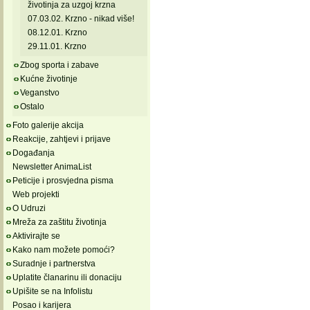
životinja za uzgoj krzna
07.03.02. Krzno - nikad više!
08.12.01. Krzno
29.11.01. Krzno
Zbog sporta i zabave
Kućne životinje
Veganstvo
Ostalo
Foto galerije akcija
Reakcije, zahtjevi i prijave
Događanja
Newsletter AnimaList
Peticije i prosvjedna pisma
Web projekti
O Udruzi
Mreža za zaštitu životinja
Aktivirajte se
Kako nam možete pomoći?
Suradnje i partnerstva
Uplatite članarinu ili donaciju
Upišite se na Infolistu
Posao i karijera