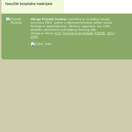
Naručite besplatne materijale
Udruga Prijatelji životinja
neprofitna je nevladina udruga,
osnovana 2001. godine s ciljem promoviranja zaštite i prava
životinja te vegetarijanstva, odnosno veganstva, kao etički,
ekološki i zdravstveno prihvatljivog životnog stila.
Udruga je članica
EVU
,
Eurogroup for Animals
,
ECEAE
,
IAFC
i
OIPA
.