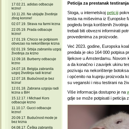
Peticija za prestanak testiranj
17.02.21. adidas odbacuje
krzno!
Stoga, u internetskoj
peticiji
pokre
10.11.20. Ne ubijajte životinje
zbog korone!
testa na miševima iz Europske f
02.07.19. Strava na farmi krzna
pogledu broja korištenih životinja
22.05.19. Prada odbacuje
trebali biti obvezni informirati p
krzno!
provedenima za proizvode.
17.01.19. Chicco se potpisom
obvezao na nekorištenje krzna
Već 2023. godine, Europska koal
02.01.19. Srbija zabranila uzgoj
predala je oko 164 000 potpisa pr
životinja za krzno
lijekove u Amsterdamu. Novom ka
12.09.18. Burberry odbacuje
krzno
a da konačno i zauvijek ukinu test
24.07.18. Belgija zabranila
pozivaju na nekorištenje botoksa
uzgoj životinja radi krzna!
i općenito na kupnju proizvoda koji 
12.07.18. Budućnost je bez
su veganski i nisu testirani na ži
krzna!
12.01.18. Zabrana uzgoja radi
Više informacija dostupno je na
w
krzna u BiH
gdje se može potpisati i peticija
15.12.17. I Michael Kors
odbacuje krzno
11.10.17. Gucci odbacuje
krzno!
20.09.17. Budućnost mode je
bez krzna
04.08.17. Češka zabranila