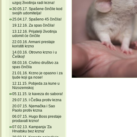
uzgoj životinja radi krzna!
30.05.17. Spašene činčile kod
svojih udomitelja!
25.04.17. Spašeno 45 činčila!
19.12.16. Za spas činčila!
13.12.16. Prijatelji životinja
udomit će činčile
22.03.16. Armani prestaje
koristiti krzno
14.03.16. Otrovno krzno i u
Češkoj!
08.03.16. Civilno društvo za
spas činčila
21.01.16. Krzno je opasno i za
ljude koji ga nose!
12.11.15. Pobjeda za kune u
Nizozemskoj
05.11.15. Iz kaveza do sabora!
29.07.15. I Češka protiv krzna
20.07.15. Njemačka i Sao
Paolo protiv krzna
06.07.15. Hugo Boss prestaje
prodavati krzno!
07.02.13. Kampanja 'Za
Hrvatsku bez krzna'