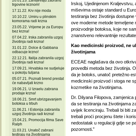
20.01.23. Zahtijevaju zabranu
Irskoj, Ujedinjenom Kraljevstvu,
trgovine krznom!
miševima ostaje standard u Eur
17.11.22. Krv nije moda
testiranja bez životinja dostupne 
10.10.22. Umiru u plinskim
komorama radi krzna
ove moderne metode temeljene 
23.05.22. Vrijeme je za Europu
proizvodnje botoksa, koje ne samo
bez krzna!
znanstveno relevantnije rezultate
07.04.22. Irska zabranila uzgoj
životinja radi krzna!
Kao medicinski proizvod, ne ul
31.01.22. Dolce & Gabbana
životinjama
odbacuje krzno!
22.12.21. Italija zabranila uzgoj
ECEAE naglašava da ovo otkriva 
životinja radi krzna!
provedbi metoda bez životinja. O
17.09.21. Hrvatska ne sudjeluje
u pokolju tuljana
da je botoks, unatoč pretežno est
05.07.21. Poznati brend prestat
medicinski proizvod i stoga ne s
će nabavljati krzno
kozmetike na životinjama.
19.06.21. U Izraelu zabrana
prodaje krzna!
Dr. Dilyana Filopova, zamjenica p
18.06.21. Smrt ubrizgavanjem
da se testiranja na životinjama 
botoksa u trbuh
11.06.21. I Estonija zabranila
uvijek licenciraju. Trebali bi bit
uzgoj životinja radi krzna!
trebali proći procjenu štete i kor
15.04.21. Promocija filma Save
nedostatak u regulaciji gdje se pa
Ralph
pozornosti.”
11.03.21. Unatoč zabrani
testiraju na životinjama