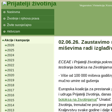
Veganstvo
Vivisekcija
Krzn
Naslovna
Životinje i njihova prava
Živite suosjećajno
Aktivizam
Akcije i kampanje
02.06.26. Zaustavimo
2026
miševima radi izglađi
2025
2024
2023
ECEAE i Prijatelji životinja pokr
2022
testiranja botoksa na životinjama
2021
- Više od 100 000 miševa godišnj
2020
2019
mučno umire od gušenja
2018
Europska koalicija za prestanak 
2017
i udruga Prijatelji životinja, da
2016
botoksa na životinjama!
” Unatoč
2015
životinja, trenutačne procjene po
2014
Kraljevstvu svake godine i dalje 
2013