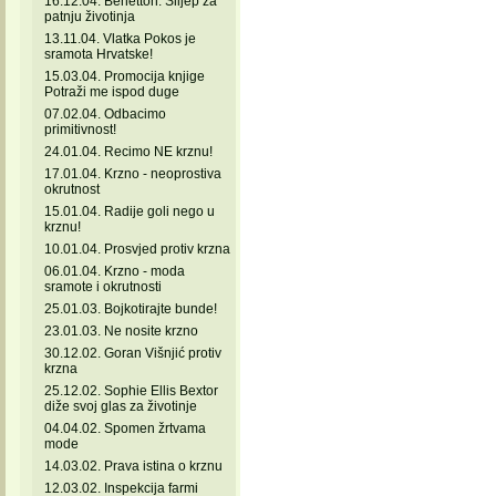
16.12.04. Benetton: Slijep za
patnju životinja
13.11.04. Vlatka Pokos je
sramota Hrvatske!
15.03.04. Promocija knjige
Potraži me ispod duge
07.02.04. Odbacimo
primitivnost!
24.01.04. Recimo NE krznu!
17.01.04. Krzno - neoprostiva
okrutnost
15.01.04. Radije goli nego u
krznu!
10.01.04. Prosvjed protiv krzna
06.01.04. Krzno - moda
sramote i okrutnosti
25.01.03. Bojkotirajte bunde!
23.01.03. Ne nosite krzno
30.12.02. Goran Višnjić protiv
krzna
25.12.02. Sophie Ellis Bextor
diže svoj glas za životinje
04.04.02. Spomen žrtvama
mode
14.03.02. Prava istina o krznu
12.03.02. Inspekcija farmi