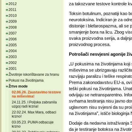
za takozvane testove kontrole kv
2012
2011
Toksin botulinum, poznatiji kao b
2010
neurotoksina. Indiciran je za od
2009
distonije i blefarospazma, ali se 
2008
smanjenje bora na licu. Zbog viso
2007
svaka proizvodna serija, a daljnj
2006
proizvodnog procesa.
2005
2004
Potrošači nesvjesni agonije ži
2003
2002
„U pokusima na životinjama koji s
2001
miševima se ubrizgavaju različit
Životinje iskorištavane za hranu
razvijaju paralizu i teške respir
Pokusi na životinjama
Prema zakonodavstvu EU-a, ovi tes
Žrtve mode
teški pokusi na životinjama. Una
02.06.26. Zaustavimo testove
odvijaju se netransparentno. Infor
na miševima!
svrhama testiranja nisu javno dost
24.11.25. I Poljska zabranila
uzgoj radi krzna!
uglavnom nisu svjesni da su proi
22.02.24. Max Mara, odbaci
na životinjama”, ističe biologinja N
krzno!
03.05.23. PUMA odbacuje
Dodaje da nedavna istraživanja 
krzno
da je testiranje botoksa na životi