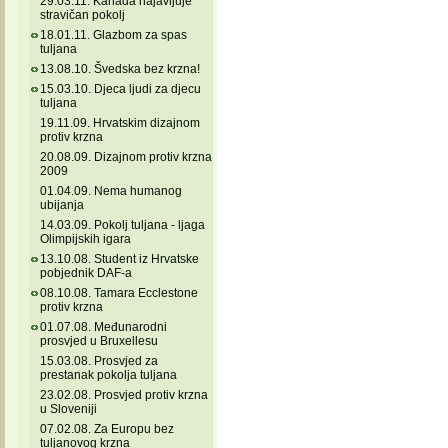
29.03.11. Kanada najavljuje
stravičan pokolj
18.01.11. Glazbom za spas
tuljana
13.08.10. Švedska bez krzna!
15.03.10. Djeca ljudi za djecu
tuljana
19.11.09. Hrvatskim dizajnom
protiv krzna
20.08.09. Dizajnom protiv krzna
2009
01.04.09. Nema humanog
ubijanja
14.03.09. Pokolj tuljana - ljaga
Olimpijskih igara
13.10.08. Student iz Hrvatske
pobjednik DAF-a
08.10.08. Tamara Ecclestone
protiv krzna
01.07.08. Međunarodni
prosvjed u Bruxellesu
15.03.08. Prosvjed za
prestanak pokolja tuljana
23.02.08. Prosvjed protiv krzna
u Sloveniji
07.02.08. Za Europu bez
tuljanovog krzna