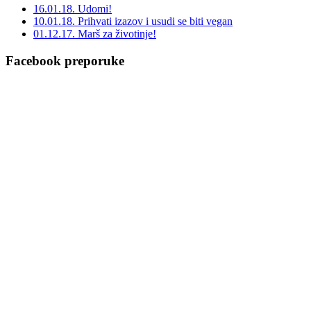
16.01.18. Udomi!
10.01.18. Prihvati izazov i usudi se biti vegan
01.12.17. Marš za životinje!
Facebook preporuke