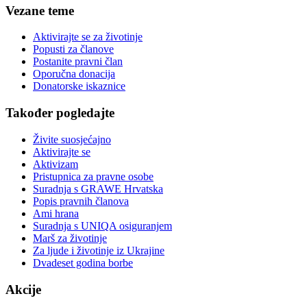
Vezane teme
Aktivirajte se za životinje
Popusti za članove
Postanite pravni član
Oporučna donacija
Donatorske iskaznice
Također pogledajte
Živite suosjećajno
Aktivirajte se
Aktivizam
Pristupnica za pravne osobe
Suradnja s GRAWE Hrvatska
Popis pravnih članova
Ami hrana
Suradnja s UNIQA osiguranjem
Marš za životinje
Za ljude i životinje iz Ukrajine
Dvadeset godina borbe
Akcije