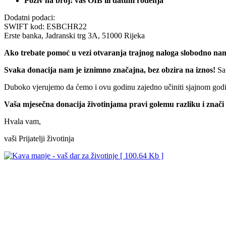
Poziv na broj: vaš OIB ili datum rođenja
Dodatni podaci:
SWIFT kod: ESBCHR22
Erste banka, Jadranski trg 3A, 51000 Rijeka
Ako trebate pomoć u vezi otvaranja trajnog naloga slobodno nam se
Svaka donacija nam je iznimno značajna, bez obzira na iznos!
Sa 
Duboko vjerujemo da ćemo i ovu godinu zajedno učiniti sjajnom godin
Vaša mjesečna donacija životinjama pravi golemu razliku i znači ci
Hvala vam,
vaši Prijatelji životinja