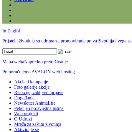
In English
Prijatelji životinja su udruga za promoviranje prava životinja i vegans
Mapa weba
Napredno pretraživanje
Preporučujemo AVALON web hosting
Akcije i kampanje
Foto galerije akcija
Reakcije, zahtjevi i prijave
Događanja
Newsletter AnimaList
Peticije i prosvjedna pisma
Web projekti
O Udruzi
Mreža za zaštitu životinja
Aktivirajte se