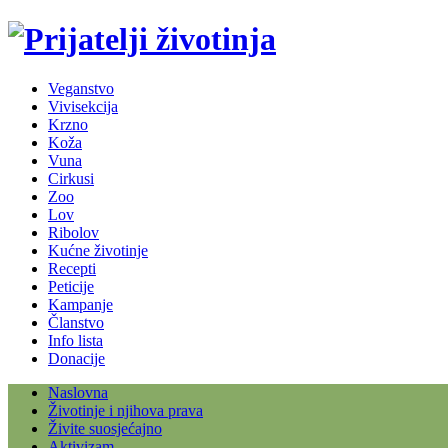
Veganstvo
Vivisekcija
Krzno
Koža
Vuna
Cirkusi
Zoo
Lov
Ribolov
Kućne životinje
Recepti
Peticije
Kampanje
Članstvo
Info lista
Donacije
Naslovna
Životinje i njihova prava
Živite suosjećajno
Aktivizam