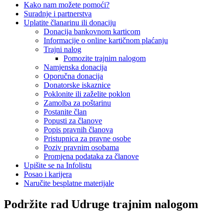
Kako nam možete pomoći?
Suradnje i partnerstva
Uplatite članarinu ili donaciju
Donacija bankovnom karticom
Informacije o online kartičnom plaćanju
Trajni nalog
Pomozite trajnim nalogom
Namjenska donacija
Oporučna donacija
Donatorske iskaznice
Poklonite ili zaželite poklon
Zamolba za poštarinu
Postanite član
Popusti za članove
Popis pravnih članova
Pristupnica za pravne osobe
Poziv pravnim osobama
Promjena podataka za članove
Upišite se na Infolistu
Posao i karijera
Naručite besplatne materijale
Podržite rad Udruge trajnim nalogom