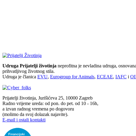
Udruga Prijatelji životinja
neprofitna je nevladina udruga, osnovana 
prihvatljivog životnog stila.
Udruga je članica
EVU
,
Eurogroup for Animals
,
ECEAE
,
IAFC
i
OI
Prijatelji životinja, Jurišićeva 25, 10000 Zagreb
Radno vrijeme ureda: od pon. do pet. od 10 - 16h,
a izvan radnog vremena po dogovoru
(molimo da svoj dolazak najavite).
E-mail i ostali kontakti