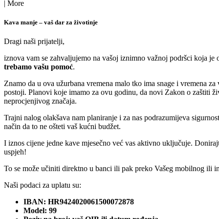
|
More
Kava manje – vaš dar za životinje
Dragi naši prijatelji,
iznova vam se zahvaljujemo na vašoj iznimno važnoj podršci koja je om
trebamo vašu pomoć
.
Znamo da u ova užurbana vremena malo tko ima snage i vremena za vol
postoji. Planovi koje imamo za ovu godinu, da novi Zakon o zaštiti ži
neprocjenjivog značaja.
Trajni nalog olakšava
nam
planiranje i za nas podrazumijeva sigurnos
način da to ne ošteti vaš kućni budžet.
I iznos cijene jedne kave mjesečno već vas aktivno uključuje. Donirajt
uspjeh!
To se može učiniti direktno u banci ili pak preko Vašeg mobilnog ili
Naši podaci za uplatu su:
IBAN: HR9424020061500072878
Model: 99