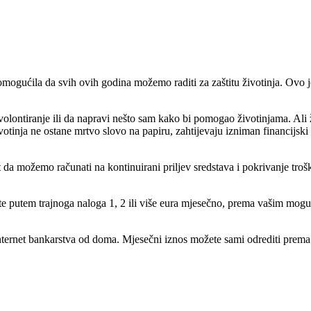
ogućila da svih ovih godina možemo raditi za zaštitu životinja. Ovo je
ontiranje ili da napravi nešto sam kako bi pomogao životinjama. Ali že
votinja ne ostane mrtvo slovo na papiru, zahtijevaju izniman financijs
t da možemo računati na kontinuirani priljev sredstava i pokrivanje t
e putem trajnoga naloga 1, 2 ili više eura
mjesečno,
prema vašim moguć
 internet bankarstva od doma. Mjesečni iznos možete sami odrediti prem