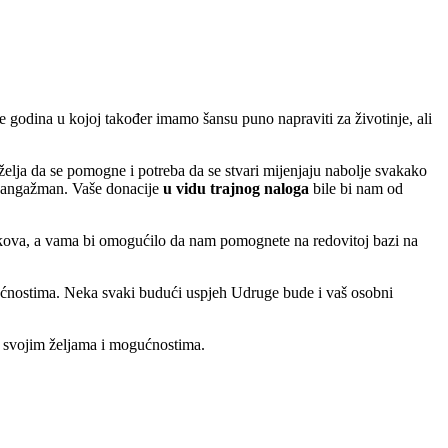
 godina u kojoj također imamo šansu puno napraviti za životinje, ali
lja da se pomogne i potreba da se stvari mijenjaju nabolje svakako
ki angažman. Vaše donacije
u vidu trajnog naloga
bile bi nam od
roškova, a vama bi omogućilo da nam pomognete na redovitoj bazi na
nostima. Neka svaki budući uspjeh Udruge bude i vaš osobni
a svojim željama i mogućnostima.