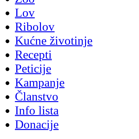
Lov
Ribolov
Kućne životinje
Recepti
Peticije
Kampanje
Članstvo
Info lista
Donacije