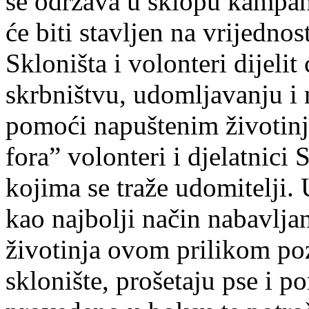
se održava u sklopu kampan
će biti stavljen na vrijednos
Skloništa i volonteri dijeli
skrbništvu, udomljavanju i
pomoći napuštenim životin
fora” volonteri i djelatnici
kojima se traže udomitelji.
kao najbolji način nabavljan
životinja ovom prilikom poz
sklonište, prošetaju pse i p