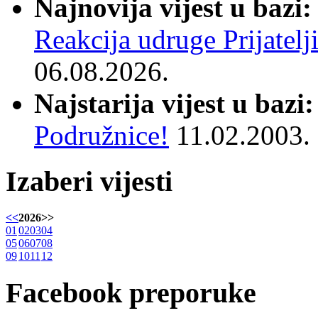
Najnovija vijest u bazi:
Reakcija udruge Prijatelj
06.08.2026.
Najstarija vijest u bazi:
Podružnice!
11.02.2003.
Izaberi vijesti
<<
2026
>>
01
02
03
04
05
06
07
08
09
10
11
12
Facebook preporuke