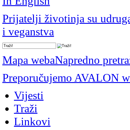
In English
Prijatelji životinja su udru
i veganstva
Mapa weba
Napredno pretra
Preporučujemo AVALON we
Vijesti
Traži
Linkovi