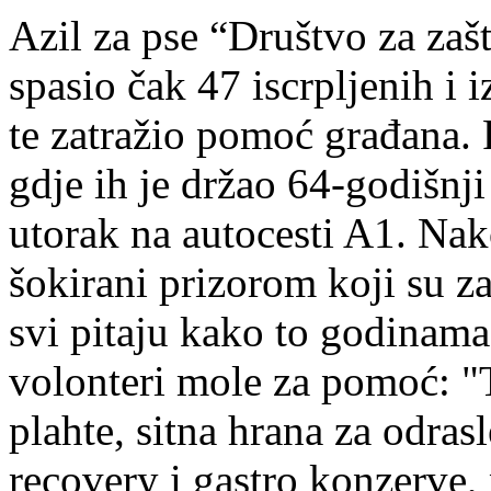
Azil za pse “Društvo za zašt
spasio čak 47 iscrpljenih i 
te zatražio pomoć građana. 
gdje ih je držao 64-godišnj
utorak na autocesti A1. Nak
šokirani prizorom koji su z
svi pitaju kako to godinama 
volonteri mole za pomoć: "T
plahte, sitna hrana za odras
recovery i gastro konzerve, 