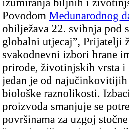
izumiranja biljnih i životinj
Povodom
Međunarodnog dan
obilježava 22. svibnja pod 
globalni utjecaj”, Prijatelji
svakodnevni izbori hrane im
prirode, životinjskih vrsta 
jedan je od najučinkovitiji
biološke raznolikosti. Izba
proizvoda smanjuje se potr
površinama za uzgoj stočne 