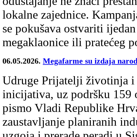
odustajanje ne znači presta
lokalne zajednice. Kampanja
se pokušava ostvariti ijeda
megaklaonice ili pratećeg po
06.05.2026.
Megafarme su izdaja naro
Udruge Prijatelji životinja 
inicijativa, uz podršku 159 
pismo Vladi Republike Hrva
zaustavljanje planiranih ind
uzgoja i prerade peradi u S