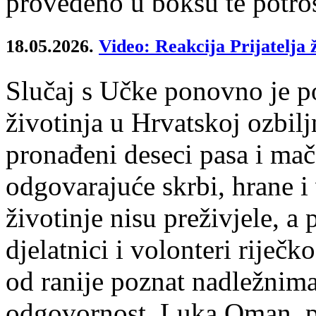
provedeno u boksu te potroš
18.05.2026.
Video: Reakcija Prijatelja 
Slučaj s Učke ponovno je po
životinja u Hrvatskoj ozbil
pronađeni deseci pasa i mač
odgovarajuće skrbi, hrane 
životinje nisu preživjele, a 
djelatnici i volonteri riječko
od ranije poznat nadležnim
odgovornost. Luka Oman, pr