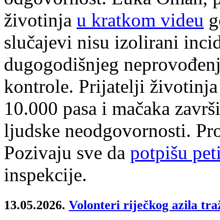
životinja
u kratkom videu
g
slučajevi nisu izolirani inci
dugogodišnjeg neprovođenja
kontrole. Prijatelji životin
10.000 pasa i mačaka završi
ljudske neodgovornosti. Pro
Pozivaju sve da
potpišu pet
inspekcije.
13.05.2026.
Volonteri riječkog azila t