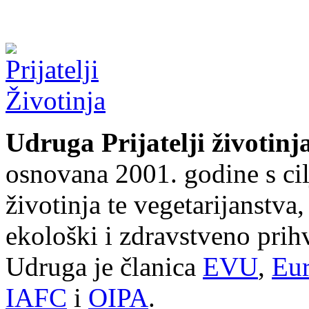
Udruga Prijatelji životinj
osnovana 2001. godine s cil
životinja te vegetarijanstva
ekološki i zdravstveno prihv
Udruga je članica
EVU
,
Eur
IAFC
i
OIPA
.