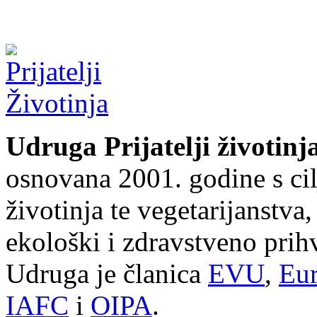
Udruga Prijatelji životinj
osnovana 2001. godine s cil
životinja te vegetarijanstva
ekološki i zdravstveno prihv
Udruga je članica
EVU
,
Eur
IAFC
i
OIPA
.