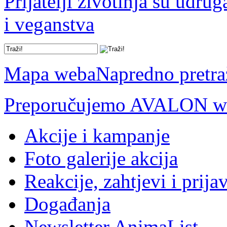
Prijatelji životinja su udru
i veganstva
Mapa weba
Napredno pretra
Preporučujemo AVALON we
Akcije i kampanje
Foto galerije akcija
Reakcije, zahtjevi i prija
Događanja
Newsletter AnimaList