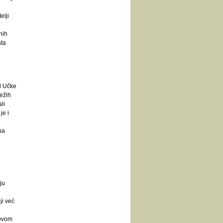
elji
nih
ata
d Učke
ežih
li
je i
na
ju
ji već
hovom