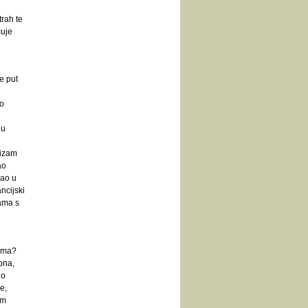
trah te
čuje
e put
o
ju
vizam
ao
vao u
ncijski
žama s
cama?
ona,
no
e,
im