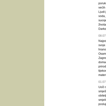
poruku
većih 
Ljudi
voda,
suosj
život
Darko
08.07
Najpoz
svoje
hrano
Osamn
Zagre
domać
prirod
tijek
mater
01.07
Uoči 
smješt
obitel
smjeli
posluj