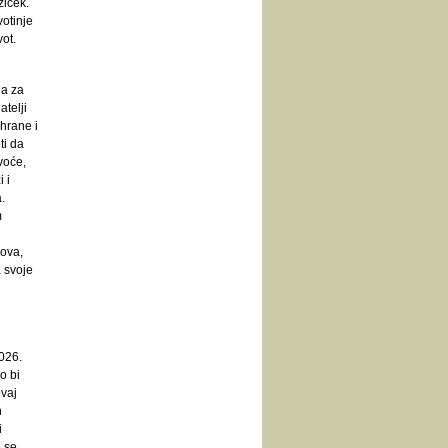
žiček.
otinje
ot.
a za
atelji
hrane i
ti da
voće,
 i
.
m
dova,
a svoje
026.
o bi
ovaj
h
i
e se