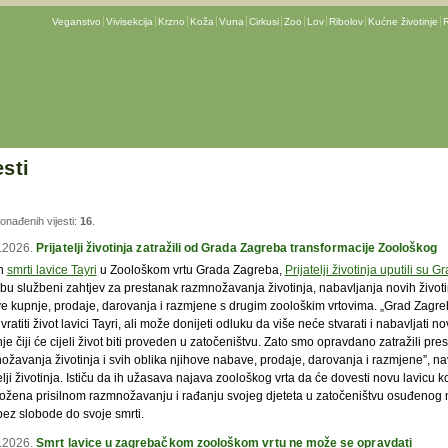
Veganstvo
Vivisekcija
Krzno
Koža
Vuna
Cirkusi
Zoo
Lov
Ribolov
Kućne životinje
R
esti
ronađenih vijesti:
16
.
.2026.
Prijatelji životinja zatražili od Grada Zagreba transformacije Zoološkog
n
smrti lavice Tayri
u Zoološkom vrtu Grada Zagreba,
Prijatelji životinja uputili su G
bu službeni zahtjev za prestanak razmnožavanja životinja, nabavljanja novih životi
ve kupnje, prodaje, darovanja i razmjene s drugim zoološkim vrtovima.
„Grad Zagre
ratiti život lavici Tayri, ali može donijeti odluku da više neće stvarati i nabavljati n
nje čiji će cijeli život biti proveden u zatočeništvu. Zato smo opravdano zatražili pre
ožavanja životinja i svih oblika njihove nabave, prodaje, darovanja i razmjene”, n
elji životinja. Ističu da ih užasava najava zoološkog vrta da će dovesti novu lavicu k
izložena prisilnom razmnožavanju i rađanju svojeg djeteta u zatočeništvu osuđenog 
bez slobode do svoje smrti.
.2026.
Smrt lavice u zagrebačkom zoološkom vrtu ne može se opravdati