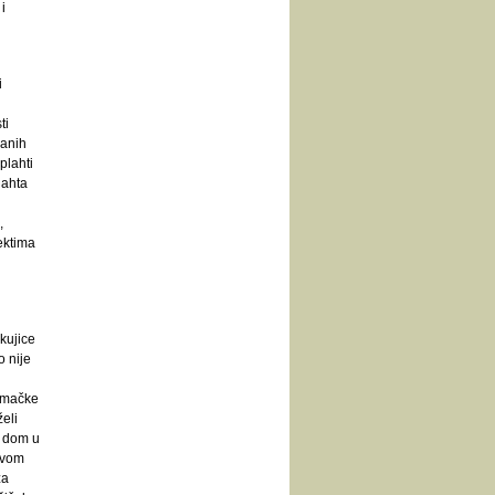
i
i
ti
zanih
plahti
lahta
,
ektima
 kujice
o nije
i mačke
eli
u dom u
tivom
za