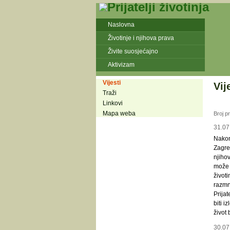
Naslovna
Životinje i njihova prava
Živite suosjećajno
Aktivizam
Vijesti
Vij
Traži
Linkovi
Mapa weba
Broj p
31.07
Nako
Zagre
njiho
može v
životi
razmn
Prijat
biti 
život 
30.07