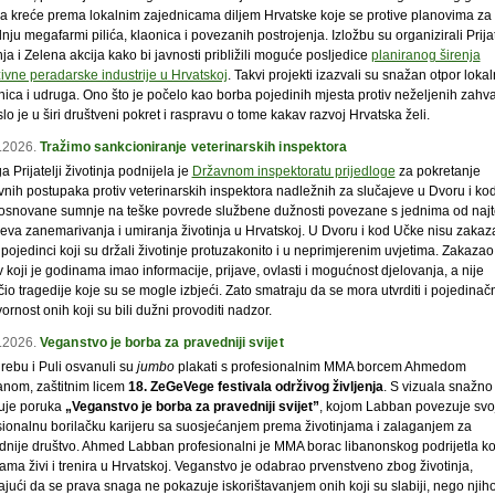
ba kreće prema lokalnim zajednicama diljem Hrvatske koje se protive planovima za
nju megafarmi pilića, klaonica i povezanih postrojenja. Izložbu su organizirali Prijat
nja i Zelena akcija kako bi javnosti približili moguće posljedice
planiranog širenja
ivne peradarske industrije u Hrvatskoj
. Takvi projekti izazvali su snažan otpor lokal
nica i udruga. Ono što je počelo kao borba pojedinih mjesta protiv neželjenih zahv
lo je u širi društveni pokret i raspravu o tome kakav razvoj Hrvatska želi.
.2026.
Tražimo sankcioniranje veterinarskih inspektora
 Prijatelji životinja podnijela je
Državnom inspektoratu prijedloge
za pokretanje
vnih postupaka protiv veterinarskih inspektora nadležnih za slučajeve u Dvoru i ko
osnovane sumnje na teške povrede službene dužnosti povezane s jednima od najt
jeva zanemarivanja i umiranja životinja u Hrvatskoj. U Dvoru i kod Učke nisu zakaza
ojedinci koji su držali životinje protuzakonito i u neprimjerenim uvjetima. Zakazao 
 koji je godinama imao informacije, prijave, ovlasti i mogućnost djelovanja, a nije
čio tragedije koje su se mogle izbjeći. Zato smatraju da se mora utvrditi i pojedinač
rnost onih koji su bili dužni provoditi nadzor.
.2026.
Veganstvo je borba za pravedniji svijet
rebu i Puli osvanuli su
jumbo
plakati s profesionalnim MMA borcem Ahmedom
nom, zaštitnim licem
18. ZeGeVege festivala održivog življenja
. S vizuala snažno
uje poruka
„Veganstvo je borba za pravedniji svijet”
, kojom Labban povezuje svo
sionalnu borilačku karijeru sa suosjećanjem prema životinjama i zalaganjem za
dnije društvo. Ahmed Labban profesionalni je MMA borac libanonskog podrijetla ko
ma živi i trenira u Hrvatskoj. Veganstvo je odabrao prvenstveno zbog životinja,
ajući da se prava snaga ne pokazuje iskorištavanjem onih koji su slabiji, nego nji