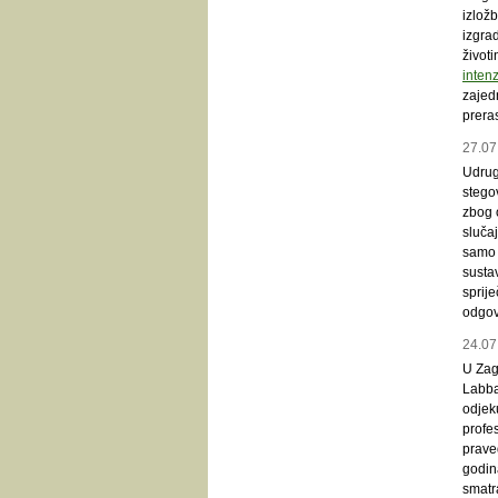
izlož
izgrad
životi
intenz
zajed
preras
27.07
Udruga
stego
zbog 
sluča
samo p
sustav
sprije
odgovo
24.07
U Zag
Labba
odjek
profe
prave
godina
smatr