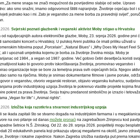
tom.„Za mene snaga ne znači mogućnost da povrijedimo slabije od sebe. Upravo
no: ako smo snažni, imamo odgovornost štititi najranjivije. Životinje osjećaju bol i s
ivjeti jednako kao i mi. Zato je veganstvo za mene borba za pravedniji svijet”, poru
n.
.2026.
Svjetski poznati glazbenik i veganski aktivist Moby stigao u Hrvatsku
od najutjecajnijih autora elektroničke glazbe, Moby, 23. srpnja 2026. godine prvi ć
i samostalni koncert u Hrvatskoj. U pulskoj Areni publika će imati priliku uživati u
emenskim hitovima poput „Porcelain”, „Natural Blues” i „Why Does My Heart Feel S
 ali i upoznati umjetnika kojemu je borba za životinje životna misija. Moby je
rijanac od 1984., a vegan od 1987. godine. Već gotovo četiri desetljeća koristi svo
natljivost kako bi govorio protiv iskorištavanja životinja, promovirao veganstvo i
irao organizacije koje se bore za temeljna prava svih osjećajnih bića. Njegov akti
ostao samo na riječima. Moby je snimao dokumentarne filmove i javne poruke, održ
govor o veganstvu, otvorio veganski restoran, objavio vegansku kuharicu, sudjelo
jama protiv industrijskog uzgoja životinja te pokrenuo vlastite projekte kojima fina
re pokret za prava životinja. Svoju trajnu predanost simbolično je izrazio i tetova
ma „Vegan for life” i „Animal rights”.
.2026.
Izložba koja razotkriva stvarnost industrijskog uzgoja
 li se ikada zapitali što se stvarno događa na industrijskim farmama i u megaklani
ore na ovo pitanje od danas
možete pronaći
na zagrebačkom Zrinjevcu kod pavilj
apadne šetnice N.Š. Zrinskog. Od 22. do 28. srpnja 2026. posjetitelji mogu besplat
dati 20 edukativnih panela koji prikazuju utjecaj megafarmi na okoliš, javno zdravlj
ke, životinje i lokalne zajednice. Nakon Zagreba izložba nastavlja put prema lokaln