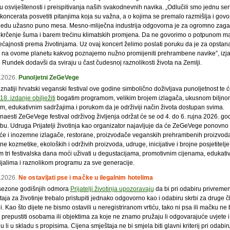
 osviještenosti i preispitivanja naših svakodnevnih navika. „Odlučili smo jednu ser
koncerata posvetiti pitanjima koja su važna, a o kojima se premalo razmišlja i govor
 jedu užasno puno mesa. Mesno-mliječna industrija odgovorna je za ogromno zag
 krčenje šuma i barem trećinu klimatskih promjena. Da ne govorimo o potpunom m
ećajnosti prema životinjama. Uz ovaj koncert želimo poslati poruku da je za opstan
a na ovome planetu kakvog poznajemo nužno promijeniti prehrambene navike”, izja
 Rundek dodavši da sviraju u čast čudesnoj raznolikosti života na Zemlji.
.2026.
Punoljetni ZeGeVege
natiji hrvatski veganski festival ove godine simbolično doživljava punoljetnost te ć
18. izdanje obilježiti
bogatim programom, velikim brojem izlagača, ukusnom biljno
m, edukativnim sadržajima i porukom da je održiviji način života dostupan svima.
aesti ZeGeVege festival održivog življenja održat će se od 4. do 6. rujna 2026. go
bu. Udruga Prijatelji životinja kao organizator najavljuje da će ZeGeVege ponovno 
e i inozemne izlagače, restorane, proizvođače veganskih prehrambenih proizvoda
ne kozmetike, ekoloških i održivih proizvoda, udruge, inicijative i brojne posjetitelje
om tri festivalska dana moći uživati u degustacijama, promotivnim cijenama, edukati
ijalima i raznolikom programu za sve generacije.
.2026.
Ne ostavljati pse i mačke u ilegalnim hotelima
sezone godišnjih odmora
Prijatelji životinja upozoravaju
da bi pri odabiru privreme
aja za životinje trebalo pristupiti jednako odgovorno kao i odabiru skrbi za druge 
ji. Kao što dijete ne bismo ostavili u neregistriranom vrtiću, tako ni psa ili mačku ne
 prepustiti osobama ili objektima za koje ne znamo pružaju li odgovarajuće uvjete i
u li u skladu s propisima. Cijena smještaja ne bi smjela biti glavni kriterij pri odabir