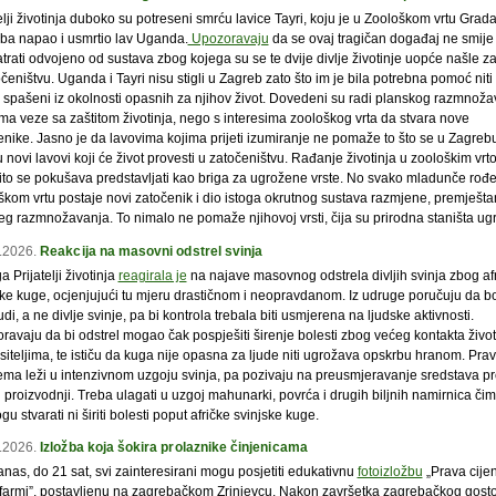
elji životinja duboko su potreseni smrću lavice Tayri, koju je u Zoološkom vrtu Grad
ba napao i usmrtio lav Uganda.
Upozoravaju
da se ovaj tragičan događaj ne smije
trati odvojeno od sustava zbog kojega su se te dvije divlje životinje uopće našle z
čeništvu. Uganda i Tayri nisu stigli u Zagreb zato što im je bila potrebna pomoć niti
u spašeni iz okolnosti opasnih za njihov život. Dovedeni su radi planskog razmnoža
ma veze sa zaštitom životinja, nego s interesima zoološkog vrta da stvara nove
enike. Jasno je da lavovima kojima prijeti izumiranje ne pomaže to što se u Zagreb
 novi lavovi koji će život provesti u zatočeništvu. Rađanje životinja u zoološkim vr
ito se pokušava predstavljati kao briga za ugrožene vrste. No svako mladunče rođ
škom vrtu postaje novi zatočenik i dio istoga okrutnog sustava razmjene, premještan
jeg razmnožavanja. To nimalo ne pomaže njihovoj vrsti, čija su prirodna staništa ug
.2026.
Reakcija na masovni odstrel svinja
 Prijatelji životinja
reagirala je
na najave masovnog odstrela divljih svinja zbog af
ske kuge, ocjenjujući tu mjeru drastičnom i neopravdanom. Iz udruge poručuju da bo
judi, a ne divlje svinje, pa bi kontrola trebala biti usmjerena na ljudske aktivnosti.
avaju da bi odstrel mogao čak pospješiti širenje bolesti zbog većeg kontakta život
iteljima, te ističu da kuga nije opasna za ljude niti ugrožava opskrbu hranom. Prav
ema leži u intenzivnom uzgoju svinja, pa pozivaju na preusmjeravanje sredstava p
j proizvodnji. Treba ulagati u uzgoj mahunarki, povrća i drugih biljnih namirnica či
u stvarati ni širiti bolesti poput afričke svinjske kuge.
.2026.
Izložba koja šokira prolaznike činjenicama
nas, do 21 sat, svi zainteresirani mogu posjetiti edukativnu
fotoizložbu
„Prava cije
armi”, postavljenu na zagrebačkom Zrinjevcu. Nakon završetka zagrebačkog gost