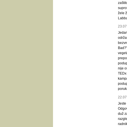
zašti
suprot
žele ž
Labba
23.07
Jedan 
održat
bezvr
Bad?”,
vegeta
prepoz
podup
nije 
TEDx 
kampan
podupi
poruka
22.07
Jeste
Odgov
duž z
razgle
radni