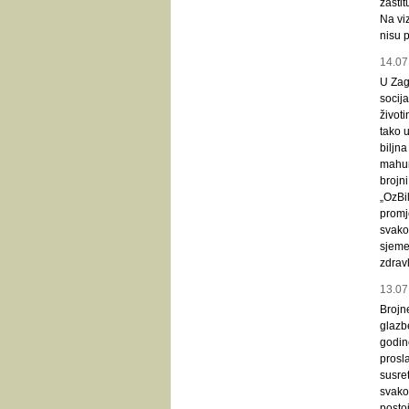
zaštit
Na vi
nisu p
14.07
U Zag
socija
život
tako u
biljna
mahuna
brojni
„OzBi
promj
svakod
sjemen
zdravl
13.07
Brojn
glazb
godin
prosla
susre
svakod
postoj