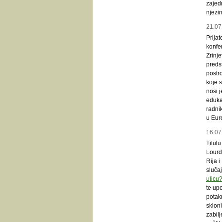
zajedn
njezin
21.07
Prijat
konfer
Zrinje
predst
postro
koje 
nosi j
edukat
radnik
u Euro
16.07
Titul
Lourde
Rija i
sluča
ulicu?
te up
potak
skloni
zabil