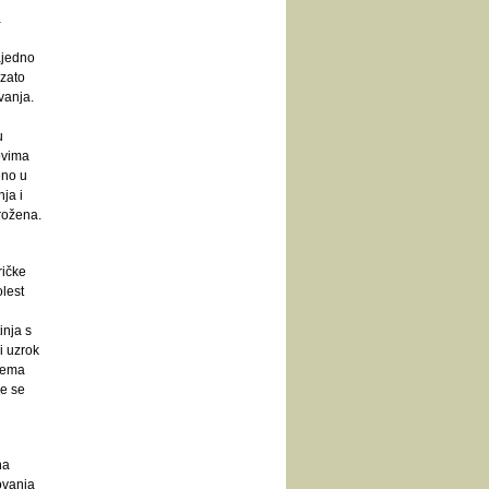
a
ajedno
 zato
vanja.
u
tovima
eno u
ja i
rožena.
ričke
lest
inja s
i uzrok
rema
me se
na
ovanja