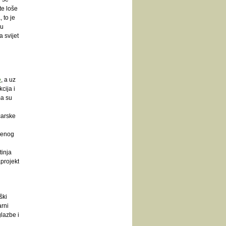
te loše
 to je
ju
 svijet
e
, a uz
cija i
ma su
ćarske
tvenog
tinja
projekt
ški
rni
glazbe i