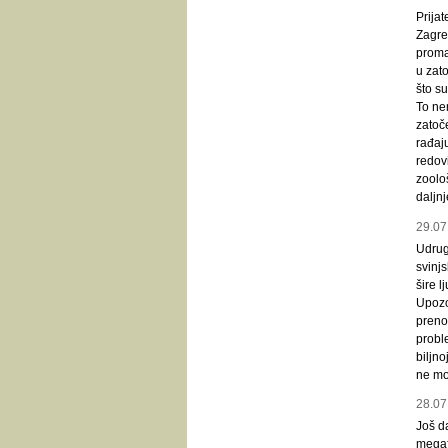
Prijat
Zagre
proma
u zato
što s
To ne
zatoč
rađaju
redov
zoolo
daljn
29.07
Udruga
svinj
šire l
Upozor
prenos
probl
biljno
ne mog
28.07
Još da
megaf