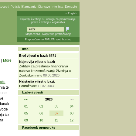
ecepti
Peticije
Kampanje
Članstvo
Info lista
Donacije
In English
Prijatelji životinja su udruga za promoviranje
prava životinja i veganstva
Mapa weba
Napredno pretraživanje
Preporučujemo AVALON web hosting
Info
Broj vijesti u bazi:
6871
|
More
Najnovija vijest u bazi:
Zahtjev za prestanak financiranja
nabave i razmnožavanja životinja u
Zoološkom vrtu
08.08.2026.
Najstarija vijest u bazi:
radu
Podružnice!
11.02.2003.
nja te
Izaberi vijesti
b ne
ove
<<
2026
>>
stanak
01
02
03
04
avode
05
06
07
08
oja će
na
09
10
11
12
Facebook preporuke