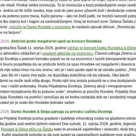
 zle vlasti. Postoji velika revolucija. To je revolucija u kojoj pobjeđujemo svoje vlasti
. Jedna od tih loših navika, koja vodi do jako puno užasnih boli i destrukcije svijeta,
a da jedemo puno mesa. Kaže pjesma – ako ne želiš patiti, ne možeš nanositi patn
e tko osjeća bol i nagon za samoodržanjem. Ovaj se koncert zove ’Zelena Šalata za
icla’,
poručio je Darko Rundek s pozornice
te nastavio pjevati stihove: „Revolucija
e na tanjuru”.
.2026.
Aktivisti protiv megafarmi upali na koncert Rundeka
grebačkoj Šalati 11. srpnja 2026. godine
održan je koncert Darka Rundeka & Ekip
u atmosferu obilježen je i
upadom aktivista na pozornicu
. Članovi udruga Zelena ak
elji životinja u jednom trenutku popeli su se na pozornicu i razvili transparente koji
i tisuće posjetitelja da se pridruže borbi za spas Hrvatske od megafarmi i klaonica.
 nije ostao imun na ovu scenu, već je i sam uputio apel te se obratio publici. „Pili
, kao što im i samo ime kaže, ne dopuštaju kokošima niti da odrastu. Oko takvih
armi ne može rasti ništa drugo. Protiv njih ima smisla pobuniti se u ime dostojans
 nas i naših potomaka. Hvala Prijateljima životinja, Zelenoj akciji i mnogobrojnim
skim inicijativama što tu pobunu vode”, emotivno je poručio Rundek. Prijatelji živo
ljuju Rundeku na podršci i poručuju da se borba nastavlja dok se i posljednji mega
stavi jer je svaki dio Hrvatske jednako važan.
.2026.
Darko Rundek & Ekipa pjevaju za prirodu i zaštitu životinja
 Prijatelji životinja poziva građane i ljubitelje vrhunskog zvuka na glazbeno-ekolo
aj godine pod vedrim ljetnim nebom! Ove subote, 11. srpnja 2026. godine, legenda
o
Rundek & Ekipa stižu na Šalatu
kako bi proslavili zajedništvo i slobodni, divlji tok 
a. Kultni glazbenik potvrdio je da ovaj susret sa zagrebačkom publikom nosi snažnu