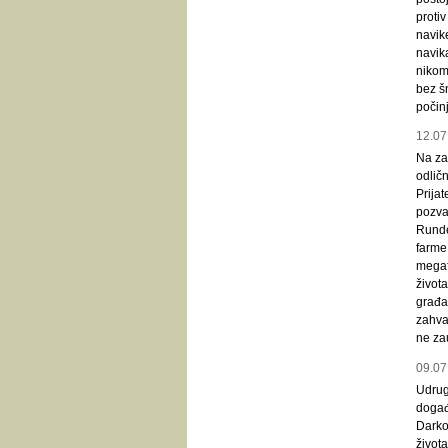
protiv
navike
navik
nikom
bez šn
počinj
12.07
Na za
odličn
Prijat
pozval
Rundek
farme
megaf
života
građan
zahva
ne zau
09.07
Udruga
događ
Dark
život