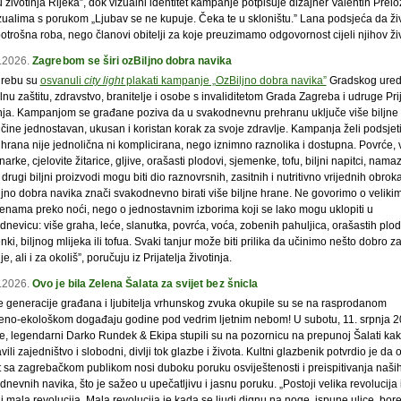
u životinja Rijeka”, dok vizualni identitet kampanje potpisuje dizajner Valentin Prelo
zualima s porukom „Ljubav se ne kupuje. Čeka te u skloništu.” Lana podsjeća da živ
otrošna roba, nego članovi obitelji za koje preuzimamo odgovornost cijeli njihov živ
.2026.
Zagrebom se širi ozBiljno dobra navika
rebu su
osvanuli
city light
plakati kampanje „OzBiljno dobra navika”
Gradskog ured
lnu zaštitu, zdravstvo, branitelje i osobe s invaliditetom Grada Zagreba i udruge Prij
inja. Kampanjom se građane poziva da u svakodnevnu prehranu uključe više biljne 
čine jednostavan, ukusan i koristan korak za svoje zdravlje. Kampanja želi podsjeti
 hrana nije jednolična ni komplicirana, nego iznimno raznolika i dostupna. Povrće, 
rke, cjelovite žitarice, gljive, orašasti plodovi, sjemenke, tofu, biljni napitci, namazi
 drugi biljni proizvodi mogu biti dio raznovrsnih, zasitnih i nutritivno vrijednih obroka
ljno dobra navika znači svakodnevno birati više biljne hrane. Ne govorimo o veliki
enama preko noći, nego o jednostavnim izborima koji se lako mogu uklopiti u
nevicu: više graha, leće, slanutka, povrća, voća, zobenih pahuljica, orašastih plo
ki, biljnog mlijeka ili tofua. Svaki tanjur može biti prilika da učinimo nešto dobro z
je, ali i za okoliš”, poručuju iz Prijatelja životinja.
.2026.
Ovo je bila Zelena Šalata za svijet bez šnicla
e generacije građana i ljubitelja vrhunskog zvuka okupile su se na rasprodanom
eno-ekološkom događaju godine pod vedrim ljetnim nebom! U subotu, 11. srpnja 2
e, legendarni Darko Rundek & Ekipa stupili su na pozornicu na prepunoj Šalati kak
vili zajedništvo i slobodni, divlji tok glazbe i života. Kultni glazbenik potvrdio je da 
t sa zagrebačkom publikom nosi duboku poruku osviještenosti i preispitivanja naši
nevnih navika, što je sažeo u upečatljivu i jasnu poruku. „Postoji velika revolucija 
i mala revolucija. Mala revolucija je kada se ljudi dignu na noge, ispune ulice, bor