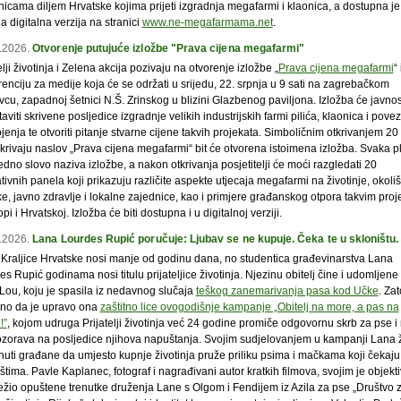
icama diljem Hrvatske kojima prijeti izgradnja megafarmi i klaonica, a dostupna je 
a digitalna verzija na stranici
www.ne-megafarmama.net
.
.2026.
Otvorenje putujuće izložbe "Prava cijena megafarmi"
elji životinja i Zelena akcija pozivaju na otvorenje izložbe „
Prava cijena megafarmi
“ 
enciju za medije koja će se održati u srijedu, 22. srpnja u 9 sati na zagrebačkom
vcu, zapadnoj šetnici N.Š. Zrinskog u blizini Glazbenog paviljona. Izložba će javnos
aviti skrivene posljedice izgradnje velikih industrijskih farmi pilića, klaonica i pove
jenja te otvoriti pitanje stvarne cijene takvih projekata. Simboličnim otkrivanjem 20 
skrivaju naslov „Prava cijena megafarmi“ bit će otvorena istoimena izložba. Svaka p
edno slovo naziva izložbe, a nakon otkrivanja posjetitelji će moći razgledati 20
ivnih panela koji prikazuju različite aspekte utjecaja megafarmi na životinje, okoliš
e, javno zdravlje i lokalne zajednice, kao i primjere građanskog otpora takvim proj
pi i Hrvatskoj. Izložba će biti dostupna i u digitalnoj verziji.
.2026.
Lana Lourdes Rupić poručuje: Ljubav se ne kupuje. Čeka te u skloništu.
u Kraljice Hrvatske nosi manje od godinu dana, no studentica građevinarstva Lana
s Rupić godinama nosi titulu prijateljice životinja. Njezinu obitelj čine i udomljene
 Lou, koju je spasila iz nedavnog slučaja
teškog zanemarivanja pasa kod Učke
. Zat
jno da je upravo ona
zaštitno lice ovogodišnje kampanje „Obitelj na more, a pas na
!”
, kojom udruga Prijatelji životinja već 24 godine promiče odgovornu skrb za pse 
ozorava na posljedice njihova napuštanja. Svojim sudjelovanjem u kampanji Lana ž
nuti građane da umjesto kupnje životinja pruže priliku psima i mačkama koji čekaj
štima. Pavle Kaplanec, fotograf i nagrađivani autor kratkih filmova, svojim je objek
ježio opuštene trenutke druženja Lane s Olgom i Fendijem iz Azila za pse „Društvo 