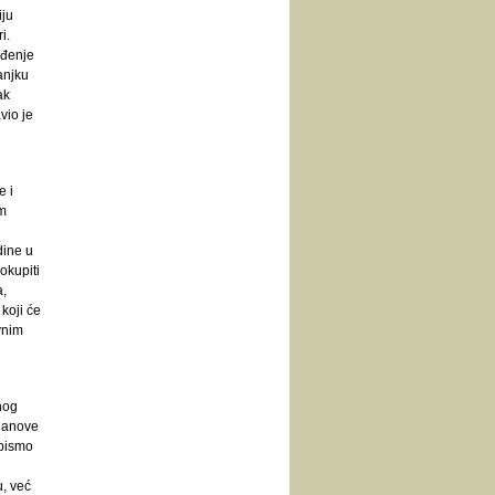
iju
i.
ađenje
anjku
ak
vio je
e i
m
dine u
okupiti
,
 koji će
vnim
nog
članove
 bismo
u, već