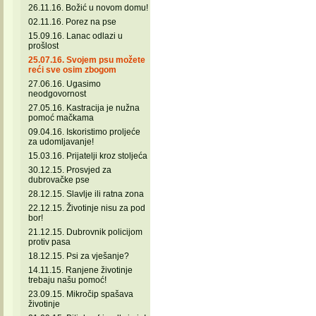
26.11.16. Božić u novom domu!
02.11.16. Porez na pse
15.09.16. Lanac odlazi u
prošlost
25.07.16. Svojem psu možete
reći sve osim zbogom
27.06.16. Ugasimo
neodgovornost
27.05.16. Kastracija je nužna
pomoć mačkama
09.04.16. Iskoristimo proljeće
za udomljavanje!
15.03.16. Prijatelji kroz stoljeća
30.12.15. Prosvjed za
dubrovačke pse
28.12.15. Slavlje ili ratna zona
22.12.15. Životinje nisu za pod
bor!
21.12.15. Dubrovnik policijom
protiv pasa
18.12.15. Psi za vješanje?
14.11.15. Ranjene životinje
trebaju našu pomoć!
23.09.15. Mikročip spašava
životinje