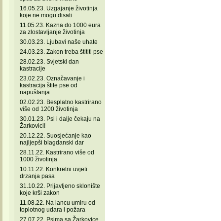
16.05.23. Uzgajanje životinja
koje ne mogu disati
11.05.23. Kazna do 1000 eura
za zlostavljanje životinja
30.03.23. Ljubavi naše uhate
24.03.23. Zakon treba štititi pse
28.02.23. Svjetski dan
kastracije
23.02.23. Označavanje i
kastracija štite pse od
napuštanja
02.02.23. Besplatno kastrirano
više od 1200 životinja
30.01.23. Psi i dalje čekaju na
Žarkovici!
20.12.22. Suosjećanje kao
najljepši blagdanski dar
28.11.22. Kastrirano više od
1000 životinja
10.11.22. Konkretni uvjeti
drzanja pasa
31.10.22. Prijavljeno sklonište
koje krši zakon
11.08.22. Na lancu umiru od
toplotnog udara i požara
27.07.22. Psima sa Žarkovice