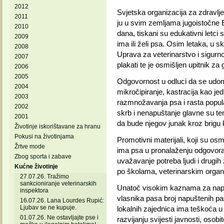
2012
Svjetska organizacija za zdravlje
2011
ju u svim zemljama jugoistočne 
2010
dana, tiskani su edukativni letc
2009
ima ili želi psa. Osim letaka, u 
2008
Uprava za veterinarstvo i sigurnos
2007
plakati te je osmišljen upitnik za 
2006
2005
Odgovornost u odluci da se udomi
2004
mikročipiranje, kastracija kao j
2003
razmnožavanja psa i rasta populac
2002
skrb i nenapuštanje glavne su t
2001
da bude njegov junak kroz brigu 
Životinje iskorištavane za hranu
Pokusi na životinjama
Promotivni materijali, koji su 
Žrtve mode
ima psa u pronalaženju odgovora
Zbog sporta i zabave
uvažavanje potreba ljudi i drugih 
Kućne životinje
po školama, veterinarskim organiz
27.07.26. Tražimo
sankcioniranje veterinarskih
Unatoč visokim kaznama za napuš
inspektora
vlasnika pasa broj napuštenih pas
16.07.26. Lana Lourdes Rupić:
Ljubav se ne kupuje.
lokalnih zajednica ima teškoća 
01.07.26. Ne ostavljajte pse i
razvijanju svijesti javnosti, osobi