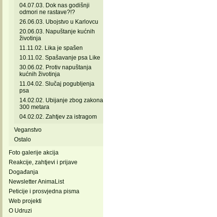
04.07.03. Dok nas godišnji
odmori ne rastave?!?
26.06.03. Ubojstvo u Karlovcu
20.06.03. Napuštanje kućnih
životinja
11.11.02. Lika je spašen
10.11.02. Spašavanje psa Like
30.06.02. Protiv napuštanja
kućnih životinja
11.04.02. Slučaj pogubljenja
psa
14.02.02. Ubijanje zbog zakona
300 metara
04.02.02. Zahtjev za istragom
Veganstvo
Ostalo
Foto galerije akcija
Reakcije, zahtjevi i prijave
Događanja
Newsletter AnimaList
Peticije i prosvjedna pisma
Web projekti
O Udruzi