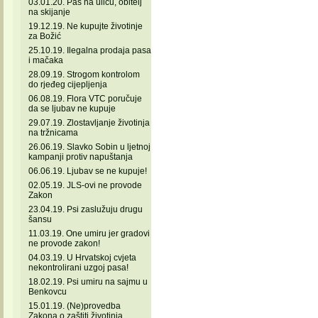
03.01.20. Pas na ulicu, obitelj
na skijanje
19.12.19. Ne kupujte životinje
za Božić
25.10.19. Ilegalna prodaja pasa
i mačaka
28.09.19. Strogom kontrolom
do rjeđeg cijepljenja
06.08.19. Flora VTC poručuje
da se ljubav ne kupuje
29.07.19. Zlostavljanje životinja
na tržnicama
26.06.19. Slavko Sobin u ljetnoj
kampanji protiv napuštanja
06.06.19. Ljubav se ne kupuje!
02.05.19. JLS-ovi ne provode
Zakon
23.04.19. Psi zaslužuju drugu
šansu
11.03.19. One umiru jer gradovi
ne provode zakon!
04.03.19. U Hrvatskoj cvjeta
nekontrolirani uzgoj pasa!
18.02.19. Psi umiru na sajmu u
Benkovcu
15.01.19. (Ne)provedba
Zakona o zaštiti životinja