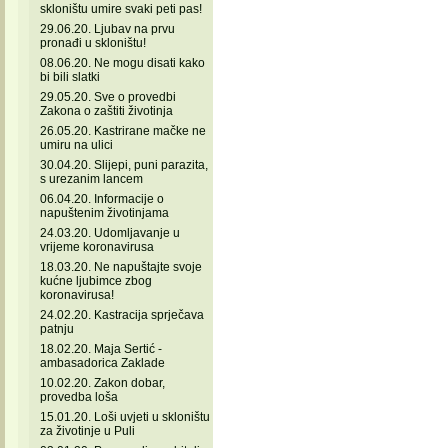
skloništu umire svaki peti pas!
29.06.20. Ljubav na prvu
pronađi u skloništu!
08.06.20. Ne mogu disati kako
bi bili slatki
29.05.20. Sve o provedbi
Zakona o zaštiti životinja
26.05.20. Kastrirane mačke ne
umiru na ulici
30.04.20. Slijepi, puni parazita,
s urezanim lancem
06.04.20. Informacije o
napuštenim životinjama
24.03.20. Udomljavanje u
vrijeme koronavirusa
18.03.20. Ne napuštajte svoje
kućne ljubimce zbog
koronavirusa!
24.02.20. Kastracija sprječava
patnju
18.02.20. Maja Sertić -
ambasadorica Zaklade
10.02.20. Zakon dobar,
provedba loša
15.01.20. Loši uvjeti u skloništu
za životinje u Puli