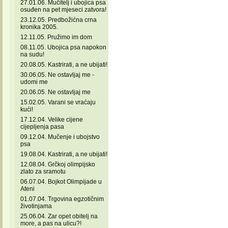
27.01.06. Mučitelj i ubojica psa
osuđen na pet mjeseci zatvora!
23.12.05. Predbožićna crna
kronika 2005.
12.11.05. Pružimo im dom
08.11.05. Ubojica psa napokon
na sudu!
20.08.05. Kastrirati, a ne ubijati!
30.06.05. Ne ostavljaj me -
udomi me
20.06.05. Ne ostavljaj me
15.02.05. Varani se vraćaju
kući!
17.12.04. Velike cijene
cijepljenja pasa
09.12.04. Mučenje i ubojstvo
psa
19.08.04. Kastrirati, a ne ubijati!
12.08.04. Grčkoj olimpijsko
zlato za sramotu
06.07.04. Bojkot Olimpijade u
Ateni
01.07.04. Trgovina egzotičnim
životinjama
25.06.04. Zar opet obitelj na
more, a pas na ulicu?!