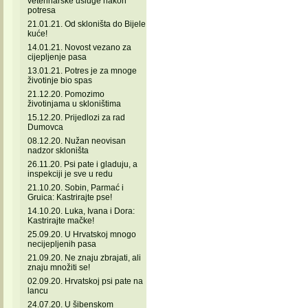
veterinarske usluge nakon
potresa
21.01.21. Od skloništa do Bijele
kuće!
14.01.21. Novost vezano za
cijepljenje pasa
13.01.21. Potres je za mnoge
životinje bio spas
21.12.20. Pomozimo
životinjama u skloništima
15.12.20. Prijedlozi za rad
Dumovca
08.12.20. Nužan neovisan
nadzor skloništa
26.11.20. Psi pate i gladuju, a
inspekciji je sve u redu
21.10.20. Sobin, Parmać i
Gruica: Kastrirajte pse!
14.10.20. Luka, Ivana i Dora:
Kastrirajte mačke!
25.09.20. U Hrvatskoj mnogo
necijepljenih pasa
21.09.20. Ne znaju zbrajati, ali
znaju množiti se!
02.09.20. Hrvatskoj psi pate na
lancu
24.07.20. U šibenskom