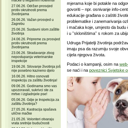
mačke u ilegalnim hotelima!
mjerama koje bi potakle na odgo
27.06.26. Održan prosvjed
govoriti – npr. osnivanje info-ce
protiv okrutnosti prema
životinjama
edukacije građana o zaštiti život
26.06.26. Važan prosvjed u
problematike i zanemarivanja ozbi
Zagrebu
i mačaka koje, umjesto da budu čl
25.06.26. Sustavni slom zaštite
i u ''skloništima'' s rokom za ubi
životinja
24.06.26. Pripreme za prosvjed
Udruga Prijatelji životinja podr
protiv okrutnosti prema
životinjama
imaju psa da razumiju svoje obv
23.06.26. Stradavanje zbog
cijela njegova života.
nepostupanja veterinarske
inspekcije
Podaci o kampanji, osim na
web-
19.06.26. Silovanje životinja još
se naći i na
poveznici Svjetske or
nije posebno kazneno djelo
16.06.26. Hitno osnovati
inspekciju za zaštitu životinja!
09.06.26. Godinama smo vas
upozoravali, sukrivci ste za
mrtve i izgladnjele pse!
05.06.26. Gdje je Inspekcija za
zaštitu životinja?
27.05.26. Kastracija spašava
ulične mačke
21.05.26. Volonteri otvaraju
vrata sretnije budućnosti