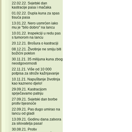
22.02.22. Svjetski dan
kastracije pasa i mačaka
01.02.22. Dupla kuna za spas
tisuća pasa
13.01.22. Nero usmrćen iako
mu je "bilo dobro" na lancu
10.01.22. Inspekciji u redu pas
s tumorom na lancu
20.12.21. Brošura o kastraciji
08.12.21. Životinje ne smiju biti
božićni poklon
30.11.21. 35 milijuna kuna zbog
neodgovornosti
22.11.21. Više od 10 000
potpisa za strože kažnjavanje
10.11.21. Napuštanje životinja
kao kazneno djelo!
29.09.21. Kastracijom
sprječavamo patnju
27.09.21. Svjetski dan borbe
protiv bjesnoće
22.09.21. Pas dugo umirao na
lancu od gladi
13.09.21. Godinu dana zatvora
za silovatelja pasa!
30.08.21. Protiv