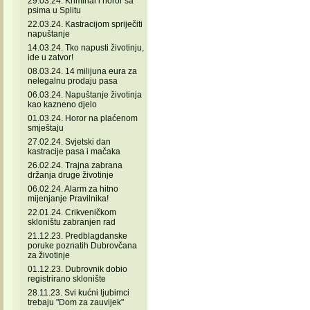
29.03.24. Kriminal i horor sa
psima u Splitu
22.03.24. Kastracijom spriječiti
napuštanje
14.03.24. Tko napusti životinju,
ide u zatvor!
08.03.24. 14 milijuna eura za
nelegalnu prodaju pasa
06.03.24. Napuštanje životinja
kao kazneno djelo
01.03.24. Horor na plaćenom
smještaju
27.02.24. Svjetski dan
kastracije pasa i mačaka
26.02.24. Trajna zabrana
držanja druge životinje
06.02.24. Alarm za hitno
mijenjanje Pravilnika!
22.01.24. Crikveničkom
skloništu zabranjen rad
21.12.23. Predblagdanske
poruke poznatih Dubrovčana
za životinje
01.12.23. Dubrovnik dobio
registrirano sklonište
28.11.23. Svi kućni ljubimci
trebaju "Dom za zauvijek"