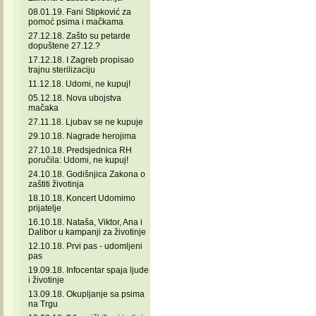
08.01.19. Fani Stipković za
pomoć psima i mačkama
27.12.18. Zašto su petarde
dopuštene 27.12.?
17.12.18. I Zagreb propisao
trajnu sterilizaciju
11.12.18. Udomi, ne kupuj!
05.12.18. Nova ubojstva
mačaka
27.11.18. Ljubav se ne kupuje
29.10.18. Nagrade herojima
27.10.18. Predsjednica RH
poručila: Udomi, ne kupuj!
24.10.18. Godišnjica Zakona o
zaštiti životinja
18.10.18. Koncert Udomimo
prijatelje
16.10.18. Nataša, Viktor, Ana i
Dalibor u kampanji za životinje
12.10.18. Prvi pas - udomljeni
pas
19.09.18. Infocentar spaja ljude
i životinje
13.09.18. Okupljanje sa psima
na Trgu