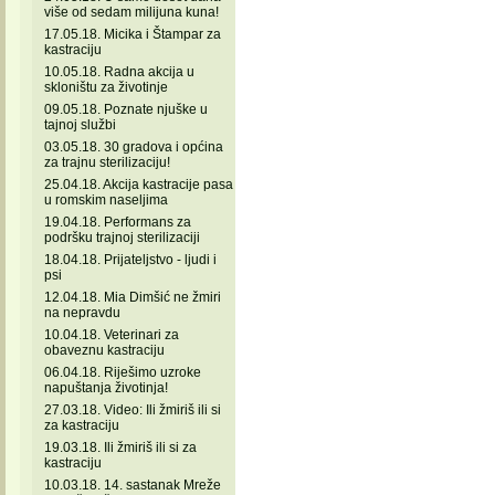
više od sedam milijuna kuna!
17.05.18. Micika i Štampar za
kastraciju
10.05.18. Radna akcija u
skloništu za životinje
09.05.18. Poznate njuške u
tajnoj službi
03.05.18. 30 gradova i općina
za trajnu sterilizaciju!
25.04.18. Akcija kastracije pasa
u romskim naseljima
19.04.18. Performans za
podršku trajnoj sterilizaciji
18.04.18. Prijateljstvo - ljudi i
psi
12.04.18. Mia Dimšić ne žmiri
na nepravdu
10.04.18. Veterinari za
obaveznu kastraciju
06.04.18. Riješimo uzroke
napuštanja životinja!
27.03.18. Video: Ili žmiriš ili si
za kastraciju
19.03.18. Ili žmiriš ili si za
kastraciju
10.03.18. 14. sastanak Mreže