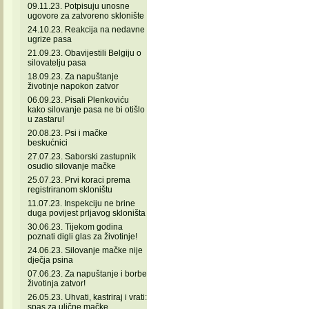
09.11.23. Potpisuju unosne
ugovore za zatvoreno sklonište
24.10.23. Reakcija na nedavne
ugrize pasa
21.09.23. Obavijestili Belgiju o
silovatelju pasa
18.09.23. Za napuštanje
životinje napokon zatvor
06.09.23. Pisali Plenkoviću
kako silovanje pasa ne bi otišlo
u zastaru!
20.08.23. Psi i mačke
beskućnici
27.07.23. Saborski zastupnik
osudio silovanje mačke
25.07.23. Prvi koraci prema
registriranom skloništu
11.07.23. Inspekciju ne brine
duga povijest prljavog skloništa
30.06.23. Tijekom godina
poznati digli glas za životinje!
24.06.23. Silovanje mačke nije
dječja psina
07.06.23. Za napuštanje i borbe
životinja zatvor!
26.05.23. Uhvati, kastriraj i vrati:
spas za ulične mačke