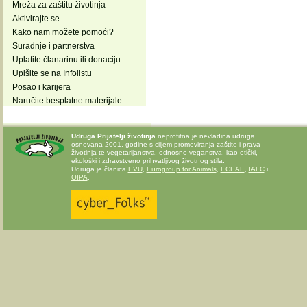
Mreža za zaštitu životinja
Aktivirajte se
Kako nam možete pomoći?
Suradnje i partnerstva
Uplatite članarinu ili donaciju
Upišite se na Infolistu
Posao i karijera
Naručite besplatne materijale
Udruga Prijatelji životinja
neprofitna je nevladina udruga,
osnovana 2001. godine s ciljem promoviranja zaštite i prava
životinja te vegetarijanstva, odnosno veganstva, kao etički,
ekološki i zdravstveno prihvatljivog životnog stila.
Udruga je članica
EVU
,
Eurogroup for Animals
,
ECEAE
,
IAFC
i
OIPA
.