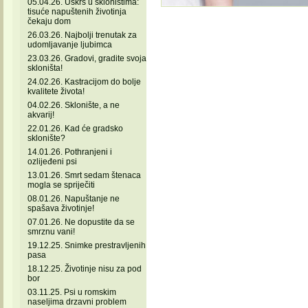
05.04.26. Uskrs u skloništima:
tisuće napuštenih životinja
čekaju dom
26.03.26. Najbolji trenutak za
udomljavanje ljubimca
23.03.26. Gradovi, gradite svoja
skloništa!
24.02.26. Kastracijom do bolje
kvalitete života!
04.02.26. Sklonište, a ne
akvarij!
22.01.26. Kad će gradsko
sklonište?
14.01.26. Pothranjeni i
ozlijeđeni psi
13.01.26. Smrt sedam štenaca
mogla se spriječiti
08.01.26. Napuštanje ne
spašava životinje!
07.01.26. Ne dopustite da se
smrznu vani!
19.12.25. Snimke prestravljenih
pasa
18.12.25. Životinje nisu za pod
bor
03.11.25. Psi u romskim
naseljima drzavni problem