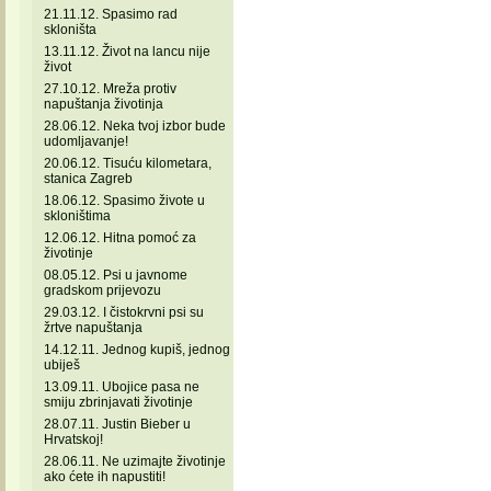
21.11.12. Spasimo rad
skloništa
13.11.12. Život na lancu nije
život
27.10.12. Mreža protiv
napuštanja životinja
28.06.12. Neka tvoj izbor bude
udomljavanje!
20.06.12. Tisuću kilometara,
stanica Zagreb
18.06.12. Spasimo živote u
skloništima
12.06.12. Hitna pomoć za
životinje
08.05.12. Psi u javnome
gradskom prijevozu
29.03.12. I čistokrvni psi su
žrtve napuštanja
14.12.11. Jednog kupiš, jednog
ubiješ
13.09.11. Ubojice pasa ne
smiju zbrinjavati životinje
28.07.11. Justin Bieber u
Hrvatskoj!
28.06.11. Ne uzimajte životinje
ako ćete ih napustiti!