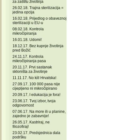
za zaštitu životinja
26.02.18. Trajna sterilizacija =
jedina opcija
16.02.18. Prijedlog o obaveznoj
sterilizaciji u EU-u
08.02.18. Kontrola
mikročipiranja
16.01.18. Udomi!
18.12.17. Bez kupnje životinja
pred Božić
24.11.17. Kontrola
mikročipiranja pasa
20.11.17. Prvi sastanak
skloništa za životinje
11.11.17. No kill Hrvatska!
27.09.17. 100 000 pasa nije
cijepljeno ni mikročipirano
20.09.17. I edukacija je fora!
23.06.17. Tvoj izbor, tvoja
odgovornost
07.06.17. Na more ili u planine,
zajedno je zabavnije!
26.05.17. Kastriraj, ne
filozofiraj!
23.02.17. Predsjednica dala
podršku