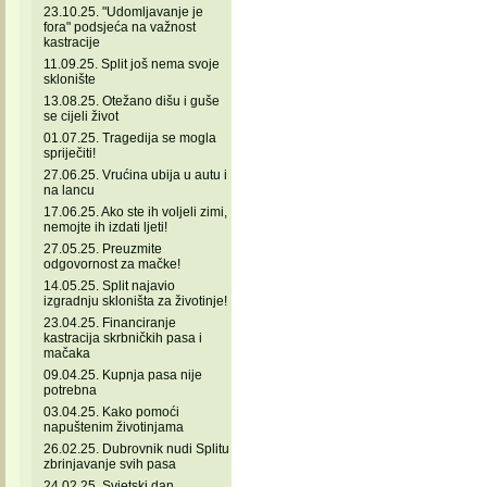
23.10.25. "Udomljavanje je
fora" podsjeća na važnost
kastracije
11.09.25. Split još nema svoje
sklonište
13.08.25. Otežano dišu i guše
se cijeli život
01.07.25. Tragedija se mogla
spriječiti!
27.06.25. Vrućina ubija u autu i
na lancu
17.06.25. Ako ste ih voljeli zimi,
nemojte ih izdati ljeti!
27.05.25. Preuzmite
odgovornost za mačke!
14.05.25. Split najavio
izgradnju skloništa za životinje!
23.04.25. Financiranje
kastracija skrbničkih pasa i
mačaka
09.04.25. Kupnja pasa nije
potrebna
03.04.25. Kako pomoći
napuštenim životinjama
26.02.25. Dubrovnik nudi Splitu
zbrinjavanje svih pasa
24.02.25. Svjetski dan