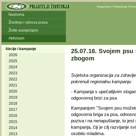
Veganstvo
Vivisekcija
Krzn
Naslovna
Životinje i njihova prava
Živite suosjećajno
Aktivizam
Akcije i kampanje
25.07.16. Svojem psu 
2026
zbogom
2025
2024
2023
Svjetska organizacija za zdravlje 
2022
pokrenuli regionalnu kampanju
2021
- Kampanja s upečatljivim slogan
2020
2019
odgovornoj brizi za psa
2018
Kampanjom ''Svojem psu možete
2017
odgovorna briga za psa, odnosno o
2016
poziva i na nenapuštanje, to jest
2015
kampanja, čiji je cilj razvijanje sv
2014
osobito mladima.
2013