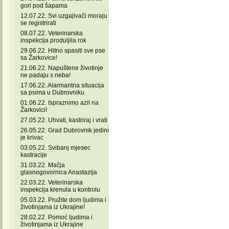
gori pod šapama
12.07.22. Svi uzgajivači moraju
se registrirati
08.07.22. Veterinarska
inspekcija produljila rok
29.06.22. Hitno spasiti sve pse
sa Žarkovice!
21.06.22. Napuštene životinje
ne padaju s neba!
17.06.22. Alarmantna situacija
sa psima u Dubrovniku
01.06.22. Ispraznimo azil na
Žarkovici!
27.05.22. Uhvati, kastriraj i vrati
26.05.22. Grad Dubrovnik jedini
je krivac
03.05.22. Svibanj mjesec
kastracije
31.03.22. Mačja
glasnogovornica Anastazija
22.03.22. Veterinarska
inspekcija krenula u kontrolu
05.03.22. Pružite dom ljudima i
životinjama iz Ukrajine!
28.02.22. Pomoć ljudima i
životinjama iz Ukrajine