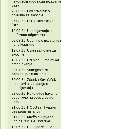
nekontroliranog razmnožavanje
pasa
26.08.21. Loš pravilnik o
hotelima za životinje
25.08.21. Psi se kastracijom
štite
18.08.21. Udomljavanje je
društveno odgovorno
02.08.21. Udomite crne, starije i
hendikepirane
19.07.21. Uvjeti za hotele za
životinje
13.07.21. Psi mogu umrijeti od
pregrijavanja
08.07.21. Vatrogasci za
zabranu pasa na lancu
30.06.21. Zdenka Kovačiček
predstavila kampanju o
udomljavanju
28.06.21. Neka udomljavanje
bude tvoje najveće životno
djelo
21.06.21. HGSS za Hrvatsku
bez pasa na lancu
01.06.21. Mreža okuplja 55
udruga iz cijele Hrvatske
19.05.21. PETA pozvala Vladu