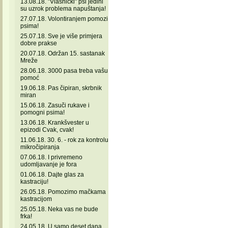
13.08.18. "Vlasnički" psi jedini
su uzrok problema napuštanja!
27.07.18. Volontiranjem pomozi
psima!
25.07.18. Sve je više primjera
dobre prakse
20.07.18. Održan 15. sastanak
Mreže
28.06.18. 3000 pasa treba vašu
pomoć
19.06.18. Pas čipiran, skrbnik
miran
15.06.18. Zasuči rukave i
pomogni psima!
13.06.18. Krankšvester u
epizodi Cvak, cvak!
11.06.18. 30. 6. - rok za kontrolu
mikročipiranja
07.06.18. I privremeno
udomljavanje je fora
01.06.18. Dajte glas za
kastraciju!
26.05.18. Pomozimo mačkama
kastracijom
25.05.18. Neka vas ne bude
frka!
24.05.18. U samo deset dana