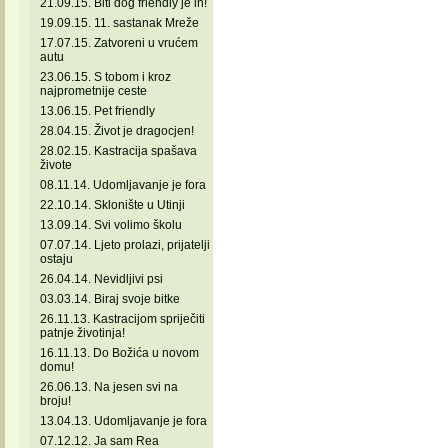
21.09.15. Biti dog friendly je in!
19.09.15. 11. sastanak Mreže
17.07.15. Zatvoreni u vrućem
autu
23.06.15. S tobom i kroz
najprometnije ceste
13.06.15. Pet friendly
28.04.15. Život je dragocjen!
28.02.15. Kastracija spašava
živote
08.11.14. Udomljavanje je fora
22.10.14. Sklonište u Utinji
13.09.14. Svi volimo školu
07.07.14. Ljeto prolazi, prijatelji
ostaju
26.04.14. Nevidljivi psi
03.03.14. Biraj svoje bitke
26.11.13. Kastracijom spriječiti
patnje životinja!
16.11.13. Do Božića u novom
domu!
26.06.13. Na jesen svi na
broju!
13.04.13. Udomljavanje je fora
07.12.12. Ja sam Rea