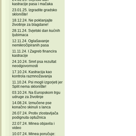
kastracije pasa i mačaka
23.01.25. Izgradite gradsko
sklonište!
18.12.24. Ne poklanjajte
životinje za blagdane!
28.11.24. Svjetski dan kućnih
ljubimaca
12.11.24. Oglašavanje
nemikročipiranih pasa
11.11.24. I Zagreb financira
kastracije
24.10.24. Smrt psa rezultat
neodgovornosti
17.10.24. Kastracija kao
kontrola razmnožavanja
11.10.24. Psi mogli izgorjeti jer
Split nema sklonište!
03.10.24. Na Europskom trgu
udruge za životinje
14.08.24. Izmučene pse
konačno skinuli s lanca
26.07.24. Protiv zlostavljača
podignuta optužnica
22.07.24. Minea objavila i
video
10.07.24. Minea poručuje: