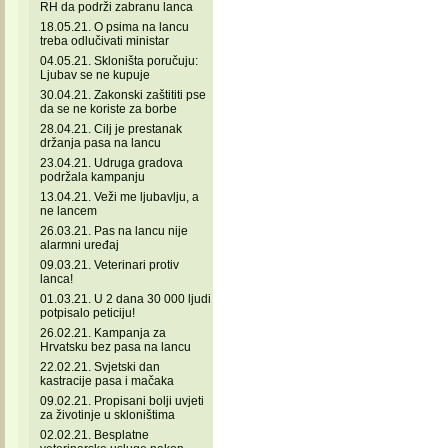
RH da podrži zabranu lanca
18.05.21. O psima na lancu
treba odlučivati ministar
04.05.21. Skloništa poručuju:
Ljubav se ne kupuje
30.04.21. Zakonski zaštititi pse
da se ne koriste za borbe
28.04.21. Cilj je prestanak
držanja pasa na lancu
23.04.21. Udruga gradova
podržala kampanju
13.04.21. Veži me ljubavlju, a
ne lancem
26.03.21. Pas na lancu nije
alarmni uređaj
09.03.21. Veterinari protiv
lanca!
01.03.21. U 2 dana 30 000 ljudi
potpisalo peticiju!
26.02.21. Kampanja za
Hrvatsku bez pasa na lancu
22.02.21. Svjetski dan
kastracije pasa i mačaka
09.02.21. Propisani bolji uvjeti
za životinje u skloništima
02.02.21. Besplatne