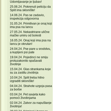
Udomljavanje je ljubav!
25.06.24. Pokrenuli peticiju da
Split ima sklonište!
14.06.24. Pas se zadavio,
inspekcija odgovorna
31.05.24. Primitivan je onaj koji
ima psa na lancu
27.05.24. Nekastrirane ulične
mačke umiru od bolesti
16.05.24. Onaj koji ima psa na
lancu je okrutan!
24.04.24. Pse pare u srodstvu,
a kupljeni psi pate
19.04.24. Pojedinci ne smiju
protuzakonito spašavati
životinje
15.04.24. Glas strankama koje
su za zastitu zivotinja
10.04.24. Split treba hitno
izgraditi sklonište!
04.04.24. Strahote uzgoja pasa
za borbe
03.04.24. Pet savjeta kako
pomoći životinjama
02.04.24. Zatvor za napuštanje
životinja!