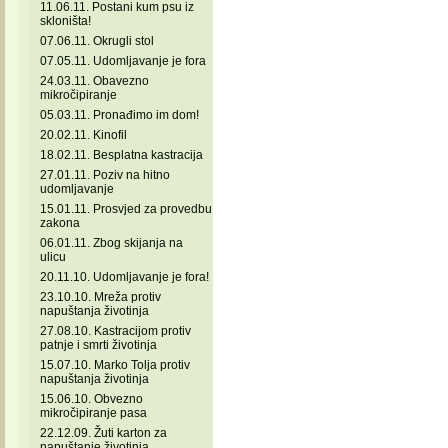
11.06.11. Postani kum psu iz
skloništa!
07.06.11. Okrugli stol
07.05.11. Udomljavanje je fora
24.03.11. Obavezno
mikročipiranje
05.03.11. Pronađimo im dom!
20.02.11. Kinofil
18.02.11. Besplatna kastracija
27.01.11. Poziv na hitno
udomljavanje
15.01.11. Prosvjed za provedbu
zakona
06.01.11. Zbog skijanja na
ulicu
20.11.10. Udomljavanje je fora!
23.10.10. Mreža protiv
napuštanja životinja
27.08.10. Kastracijom protiv
patnje i smrti životinja
15.07.10. Marko Tolja protiv
napuštanja životinja
15.06.10. Obvezno
mikročipiranje pasa
22.12.09. Žuti karton za
napuštanje životinja