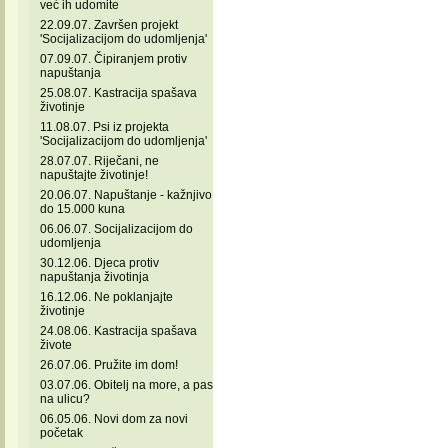
već ih udomite
22.09.07. Završen projekt
'Socijalizacijom do udomljenja'
07.09.07. Čipiranjem protiv
napuštanja
25.08.07. Kastracija spašava
životinje
11.08.07. Psi iz projekta
'Socijalizacijom do udomljenja'
28.07.07. Riječani, ne
napuštajte životinje!
20.06.07. Napuštanje - kažnjivo
do 15.000 kuna
06.06.07. Socijalizacijom do
udomljenja
30.12.06. Djeca protiv
napuštanja životinja
16.12.06. Ne poklanjajte
životinje
24.08.06. Kastracija spašava
živote
26.07.06. Pružite im dom!
03.07.06. Obitelj na more, a pas
na ulicu?
06.05.06. Novi dom za novi
početak